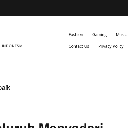
Fashion
Gaming
Music
I INDONESIA
Contact Us
Privacy Policy
baik
luruh Menyadari