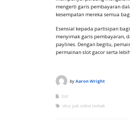
mengerti garis pembayaran dala
kesempatan mereka semua bagi
Esensial kepada partisipan bagi
menyimak garis pembayaran, d
paylines. Dengan begitu, pema
permainan slot gacor serta leb
by
Aaron Wright
Slot
situs judi online terbaik