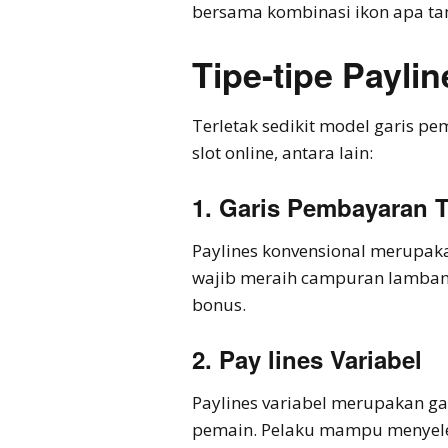
bersama kombinasi ikon apa ta
Tipe-tipe Paylin
Terletak sedikit model garis p
slot online, antara lain:
1. Garis Pembayaran T
Paylines konvensional merupakan
wajib meraih campuran lambang 
bonus.
2. Pay lines Variabel
Paylines variabel merupakan g
pemain. Pelaku mampu menyelek