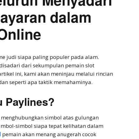
ayaran dalam
Online
me judi siapa paling populer pada alam.
h disadari dari sekumpulan pemain slot
tikel ini, kami akan meninjau melalui rincian
 dan seperti apa taktik memahaminya.
u Paylines?
apa menghubungkan simbol atas gulungan
simbol-simbol siapa tepat kelihatan dalam
l
pemain akan menang anugerah cocok