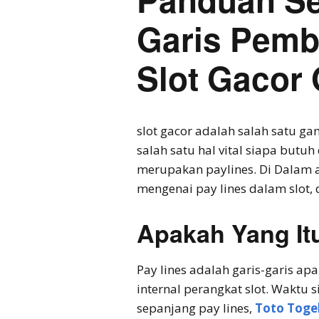
Garis Pemb
Slot Gacor 
slot gacor adalah salah satu ga
salah satu hal vital siapa butu
merupakan paylines. Di Dalam ar
mengenai pay lines dalam slot,
Apakah Yang It
Pay lines adalah garis-garis 
internal perangkat slot. Waktu 
sepanjang pay lines,
Toto Toge