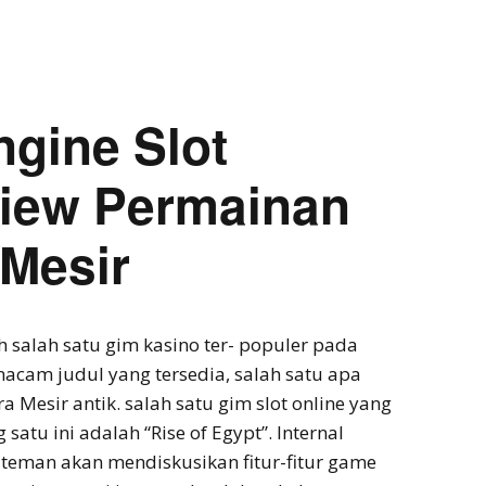
ngine Slot
view Permainan
 Mesir
h salah satu gim kasino ter- populer pada
acam judul yang tersedia, salah satu apa
a Mesir antik. salah satu gim slot online yang
satu ini adalah “Rise of Egypt”. Internal
n teman akan mendiskusikan fitur-fitur game