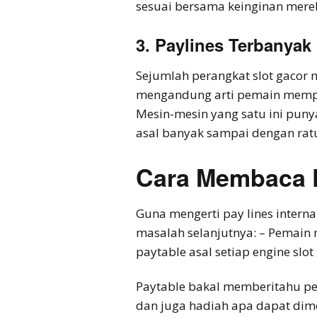
sesuai bersama keinginan mere
3. Paylines Terbanyak
Sejumlah perangkat slot gacor
mengandung arti pemain mempun
Mesin-mesin yang satu ini pun
asal banyak sampai dengan rat
Cara Membaca 
Guna mengerti pay lines interna
masalah selanjutnya: – Pemai
paytable asal setiap engine slot
Paytable bakal memberitahu pe
dan juga hadiah apa dapat dim