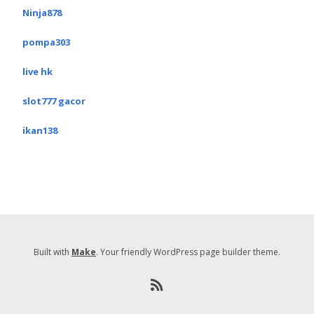
Ninja878
pompa303
live hk
slot777 gacor
ikan138
Built with
Make
. Your friendly WordPress page builder theme.