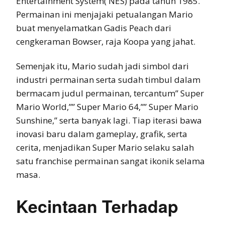
Entertainment System( NES) pada tahun 1985.
Permainan ini menjajaki petualangan Mario
buat menyelamatkan Gadis Peach dari
cengkeraman Bowser, raja Koopa yang jahat.
Semenjak itu, Mario sudah jadi simbol dari
industri permainan serta sudah timbul dalam
bermacam judul permainan, tercantum” Super
Mario World,”” Super Mario 64,”” Super Mario
Sunshine,” serta banyak lagi. Tiap iterasi bawa
inovasi baru dalam gameplay, grafik, serta
cerita, menjadikan Super Mario selaku salah
satu franchise permainan sangat ikonik selama
masa.
Kecintaan Terhadap