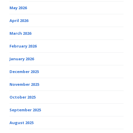
May 2026
April 2026
March 2026
February 2026
January 2026
December 2025
November 2025
October 2025
September 2025
August 2025