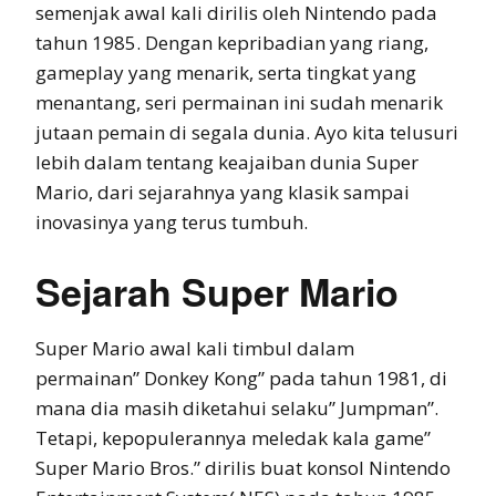
semenjak awal kali dirilis oleh Nintendo pada
tahun 1985. Dengan kepribadian yang riang,
gameplay yang menarik, serta tingkat yang
menantang, seri permainan ini sudah menarik
jutaan pemain di segala dunia. Ayo kita telusuri
lebih dalam tentang keajaiban dunia Super
Mario, dari sejarahnya yang klasik sampai
inovasinya yang terus tumbuh.
Sejarah Super Mario
Super Mario awal kali timbul dalam
permainan” Donkey Kong” pada tahun 1981, di
mana dia masih diketahui selaku” Jumpman”.
Tetapi, kepopulerannya meledak kala game”
Super Mario Bros.” dirilis buat konsol Nintendo