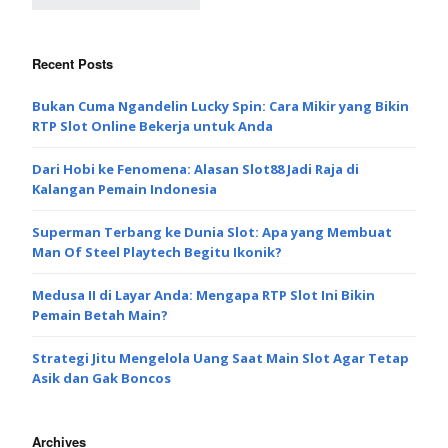
Recent Posts
Bukan Cuma Ngandelin Lucky Spin: Cara Mikir yang Bikin
RTP Slot Online Bekerja untuk Anda
Dari Hobi ke Fenomena: Alasan Slot88 Jadi Raja di
Kalangan Pemain Indonesia
Superman Terbang ke Dunia Slot: Apa yang Membuat
Man Of Steel Playtech Begitu Ikonik?
Medusa II di Layar Anda: Mengapa RTP Slot Ini Bikin
Pemain Betah Main?
Strategi Jitu Mengelola Uang Saat Main Slot Agar Tetap
Asik dan Gak Boncos
Archives