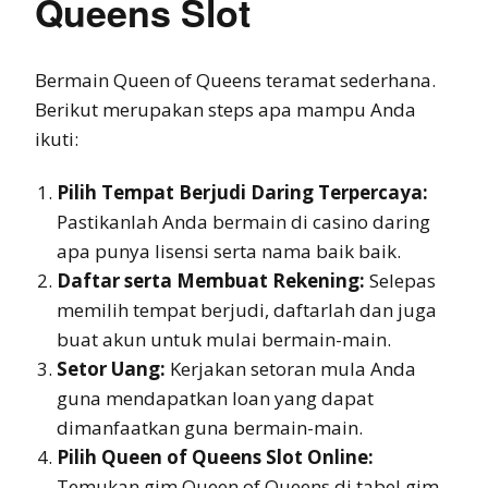
Queens Slot
Bermain Queen of Queens teramat sederhana.
Berikut merupakan steps apa mampu Anda
ikuti:
Pilih Tempat Berjudi Daring Terpercaya:
Pastikanlah Anda bermain di casino daring
apa punya lisensi serta nama baik baik.
Daftar serta Membuat Rekening:
Selepas
memilih tempat berjudi, daftarlah dan juga
buat akun untuk mulai bermain-main.
Setor Uang:
Kerjakan setoran mula Anda
guna mendapatkan loan yang dapat
dimanfaatkan guna bermain-main.
Pilih Queen of Queens Slot Online:
Temukan gim Queen of Queens di tabel gim