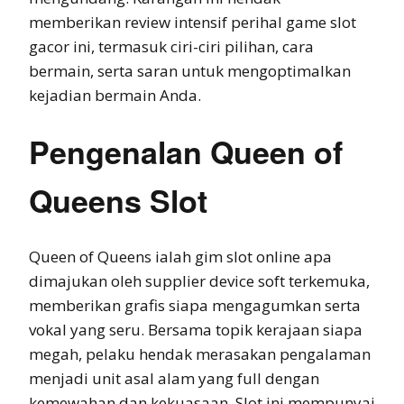
memberikan review intensif perihal game slot
gacor ini, termasuk ciri-ciri pilihan, cara
bermain, serta saran untuk mengoptimalkan
kejadian bermain Anda.
Pengenalan Queen of
Queens Slot
Queen of Queens ialah gim slot online apa
dimajukan oleh supplier device soft terkemuka,
memberikan grafis siapa mengagumkan serta
vokal yang seru. Bersama topik kerajaan siapa
megah, pelaku hendak merasakan pengalaman
menjadi unit asal alam yang full dengan
kemewahan dan kekuasaan. Slot ini mempunyai