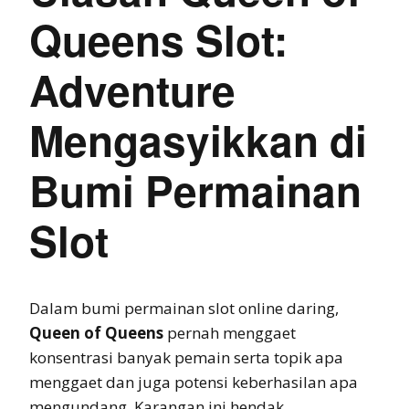
Queens Slot:
Adventure
Mengasyikkan di
Bumi Permainan
Slot
Dalam bumi permainan slot online daring,
Queen of Queens
pernah menggaet
konsentrasi banyak pemain serta topik apa
menggaet dan juga potensi keberhasilan apa
mengundang. Karangan ini hendak