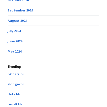
September 2024
August 2024
July 2024
June 2024
May 2024
Trending
hk hari ini
slot gacor
data hk
result hk