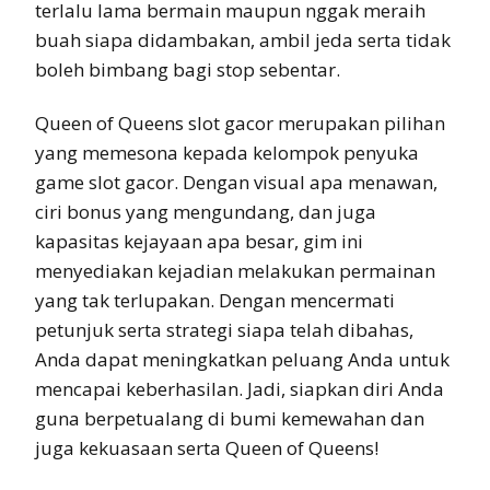
terlalu lama bermain maupun nggak meraih
buah siapa didambakan, ambil jeda serta tidak
boleh bimbang bagi stop sebentar.
Queen of Queens slot gacor merupakan pilihan
yang memesona kepada kelompok penyuka
game slot gacor. Dengan visual apa menawan,
ciri bonus yang mengundang, dan juga
kapasitas kejayaan apa besar, gim ini
menyediakan kejadian melakukan permainan
yang tak terlupakan. Dengan mencermati
petunjuk serta strategi siapa telah dibahas,
Anda dapat meningkatkan peluang Anda untuk
mencapai keberhasilan. Jadi, siapkan diri Anda
guna berpetualang di bumi kemewahan dan
juga kekuasaan serta Queen of Queens!