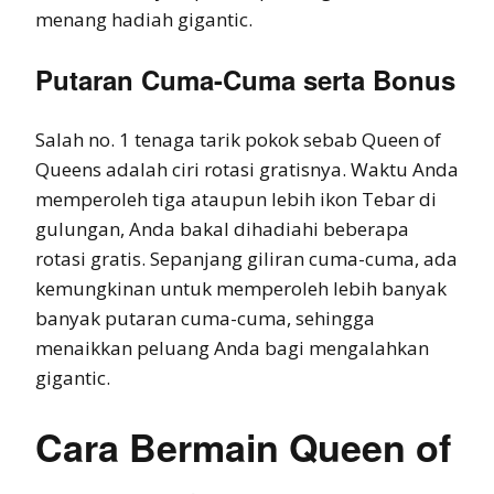
menang hadiah gigantic.
Putaran Cuma-Cuma serta Bonus
Salah no. 1 tenaga tarik pokok sebab Queen of
Queens adalah ciri rotasi gratisnya. Waktu Anda
memperoleh tiga ataupun lebih ikon Tebar di
gulungan, Anda bakal dihadiahi beberapa
rotasi gratis. Sepanjang giliran cuma-cuma, ada
kemungkinan untuk memperoleh lebih banyak
banyak putaran cuma-cuma, sehingga
menaikkan peluang Anda bagi mengalahkan
gigantic.
Cara Bermain Queen of