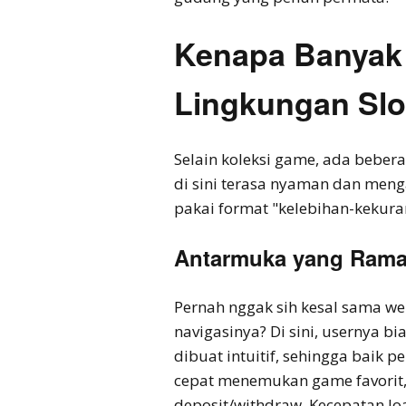
Kenapa Banyak 
Lingkungan Slo
Selain koleksi game, ada bebe
di sini terasa nyaman dan menga
pakai format "kelebihan-kekuran
Antarmuka yang Rama
Pernah nggak sih kesal sama web
navigasinya? Di sini, usernya 
dibuat intuitif, sehingga baik
cepat menemukan game favorit,
deposit/withdraw. Kecepatan lo