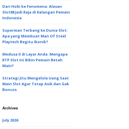
Dari Hobi ke Fenomena: Alasan
Slot88 Jadi Raja di Kalangan Pemain
Indonesia
Superman Terbang ke Dunia Slot:
Apa yang Membuat Man Of Steel
Playtech Begitu Ikonik?
Medusa II di Layar Anda: Mengapa
RTP Slot Ini Bikin Pemain Betah
Main?
Strategi Jitu Mengelola Uang Saat
Main Slot Agar Tetap Asik dan Gak
Boncos
Archives
July 2026