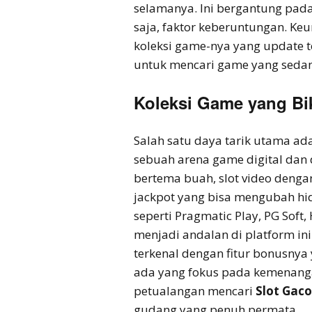
selamanya. Ini bergantung pada R
saja, faktor keberuntungan. Keu
koleksi game-nya yang update 
untuk mencari game yang sedan
Koleksi Game yang Bi
Salah satu daya tarik utama ad
sebuah arena game digital dan d
bertema buah, slot video dengan
jackpot yang bisa mengubah hid
seperti Pragmatic Play, PG Soft
menjadi andalan di platform ini.
terkenal dengan fitur bonusnya
ada yang fokus pada kemenangan
petualangan mencari
Slot Gaco
gudang yang penuh permata.