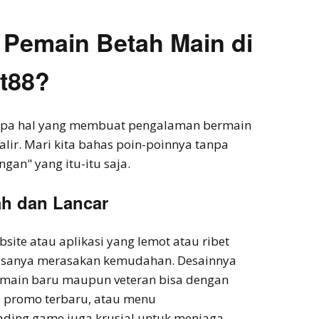
Pemain Betah Main di
t88?
rapa hal yang membuat pengalaman bermain
lir. Mari kita bahas poin-poinnya tanpa
gan" yang itu-itu saja.
h dan Lancar
site atau aplikasi yang lemot atau ribet
biasanya merasakan kemudahan. Desainnya
 pemain baru maupun veteran bisa dengan
 promo terbaru, atau menu
ading game juga krusial untuk menjaga