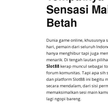
Sensasi Ma
Betah
Dunia game online, khususnya s
hari, pemain dari seluruh Indo
hanya menghibur tapi juga me
menarik. Di tengah lautan pili
Slot88
kerap muncul sebagai to
forum komunitas. Tapi apa sih
dan platform Slot88 ini begitu 
secara mendalam, dari sisi per
memaksimalkan sesi main kamu,
lagi ngopi bareng.