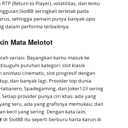
TP (Return to Player), volatilitas, dan tentu
nggulan Slot88 seringkali terletak pada
terus, sehingga pemain punya banyak opsi
g dalam performa terbaiknya.
kin Mata Melotot
alah variasi. Bayangkan kamu masuk ke
isuguhi puluhan kategori: slot klasik
 animasi cinematic, slot progresif dengan
up, dan banyak lagi. Provider top dunia
, Habanero, Spadegaming, dan Joker123 sering
 Setiap provider punya ciri khas: ada yang
 yang seru, ada yang grafisnya memukau, dan
 kecil yang sering. Dengan kata lain,
r
di Slot88 itu seperti berburu harta karun di