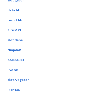
slot gacor
data hk
result hk
Situs123
slot dana
Ninja878
pompa303
live hk
slot777 gacor
ikan138