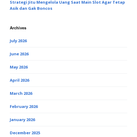
Strategi Jitu Mengelola Uang Saat Main Slot Agar Tetap
Asik dan Gak Boncos
Archives
July 2026
June 2026
May 2026
April 2026
March 2026
February 2026
January 2026
December 2025