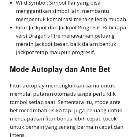
Wild Symbol: Simbol liar yang bisa
menggantikan simbol lain, membantu
membentuk kombinasi menang lebih mudah.
Fitur Jackpot dan Jackpot Progresif: Beberapa
versi Dragon’s Fire menawarkan peluang
meraih jackpot besar, baik dalam bentuk
jackpot tetap maupun progresif.
Mode Autoplay dan Ante Bet
Fitur autoplay memungkinkan kamu untuk
memulai putaran otomatis tanpa perlu klik
tombol setiap saat. Sementara itu, mode ante
bet menambah risiko tapi juga peluang untuk
mendapatkan fitur bonus lebih cepat, cocok
untuk pemain yang senang bermain cepat dan
intens.