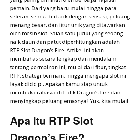
pemain. Dari yang baru mulai hingga para
veteran, semua tertarik dengan sensasi, peluang
menang besar, dan fitur unik yang ditawarkan
oleh mesin slot. Salah satu judul yang sedang
naik daun dan patut diperhitungkan adalah
RTP Slot Dragon’s Fire. Artikel ini akan
membahas secara lengkap dan mendalam
tentang permainan ini, mulai dari fitur, tingkat
RTP, strategi bermain, hingga mengapa slot ini
layak dicicipi. Apakah kamu siap untuk
membuka rahasia di balik Dragon’s Fire dan
menyingkap peluang emasnya? Yuk, kita mulai!
Apa Itu RTP Slot
Dragon’s Fire?