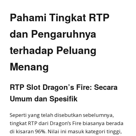
Pahami Tingkat RTP
dan Pengaruhnya
terhadap Peluang
Menang
RTP Slot Dragon’s Fire: Secara
Umum dan Spesifik
Seperti yang telah disebutkan sebelumnya,
tingkat RTP dari Dragon’s Fire biasanya berada
di kisaran 96%. Nilai ini masuk kategori tinggi,