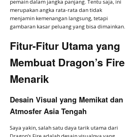
pemain dalam jangka panjang. Tentu saja, ini
merupakan angka rata-rata dan tidak
menjamin kemenangan langsung, tetapi
gambaran kasar peluang yang bisa dimainkan.
Fitur-Fitur Utama yang
Membuat Dragon’s Fire
Menarik
Desain Visual yang Memikat dan
Atmosfer Asia Tengah
Saya yakin, salah satu daya tarik utama dari
Dragon’s Fire adalah desain visualnya yang