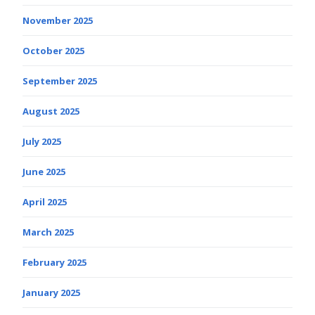
November 2025
October 2025
September 2025
August 2025
July 2025
June 2025
April 2025
March 2025
February 2025
January 2025