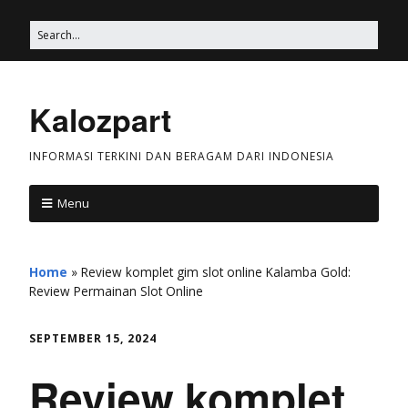
Kalozpart
INFORMASI TERKINI DAN BERAGAM DARI INDONESIA
Menu
Home
»
Review komplet gim slot online Kalamba Gold:
Review Permainan Slot Online
SEPTEMBER 15, 2024
Review komplet