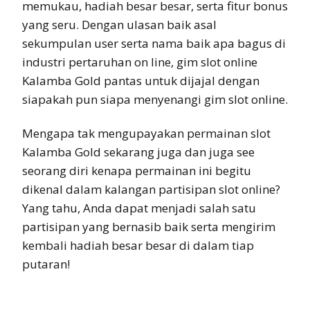
memukau, hadiah besar besar, serta fitur bonus
yang seru. Dengan ulasan baik asal
sekumpulan user serta nama baik apa bagus di
industri pertaruhan on line, gim slot online
Kalamba Gold pantas untuk dijajal dengan
siapakah pun siapa menyenangi gim slot online.
Mengapa tak mengupayakan permainan slot
Kalamba Gold sekarang juga dan juga see
seorang diri kenapa permainan ini begitu
dikenal dalam kalangan partisipan slot online?
Yang tahu, Anda dapat menjadi salah satu
partisipan yang bernasib baik serta mengirim
kembali hadiah besar besar di dalam tiap
putaran!