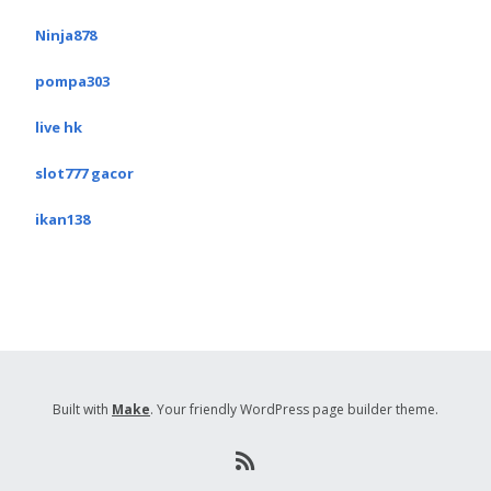
Ninja878
pompa303
live hk
slot777 gacor
ikan138
Built with
Make
. Your friendly WordPress page builder theme.