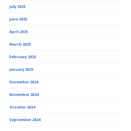
July 2025
June 2025
April 2025
March 2025
February 2025
January 2025
December 2024
November 2024
October 2024
September 2024