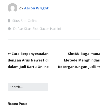
by
Aaron Wright
Situs Slot Online
Daftar Situs Slot Gacor Hari Ini
Cara Berpenyesuaian
Slot88: Bagaimana
dengan Arus Newest di
Metode Menghindari
dalam Judi Kartu Online
Ketergantungan Judi?
Recent Posts