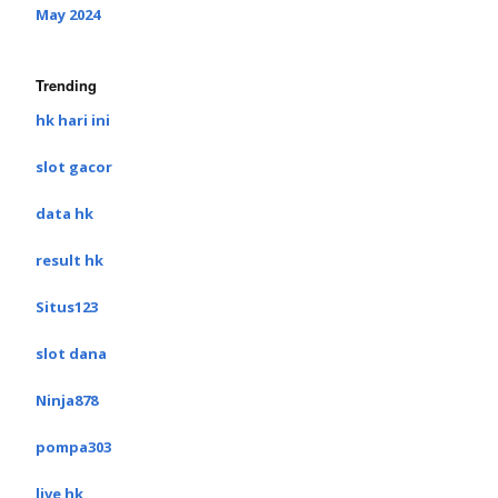
May 2024
Trending
hk hari ini
slot gacor
data hk
result hk
Situs123
slot dana
Ninja878
pompa303
live hk