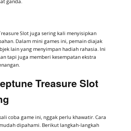
pat ganda.
Treasure Slot juga sering kali menyisipkan
ahan. Dalam mini games ini, pemain diajak
bjek lain yang menyimpan hadiah rahasia. Ini
n tapi juga memberi kesempatan ekstra
enangan.
eptune Treasure Slot
ng
li coba game ini, nggak perlu khawatir. Cara
mudah dipahami. Berikut langkah-langkah