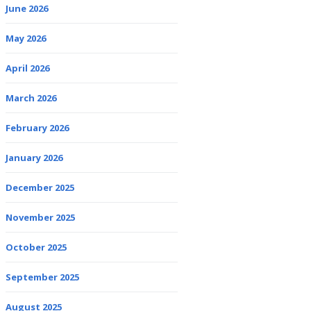
June 2026
May 2026
April 2026
March 2026
February 2026
January 2026
December 2025
November 2025
October 2025
September 2025
August 2025