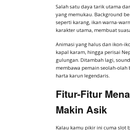
Salah satu daya tarik utama da
yang memukau. Background berl
seperti karang, ikan warna-warn
karakter utama, membuat suasa
Animasi yang halus dan ikon-iko
kapal karam, hingga perisai 
gulungan. Ditambah lagi, sou
membawa pemain seolah-olah be
harta karun legendaris.
Fitur-Fitur Men
Makin Asik
Kalau kamu pikir ini cuma slot 