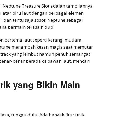
ri Neptune Treasure Slot adalah tampilannya
atar biru laut dengan berbagai elemen
i, dan tentu saja sosok Neptune sebagai
na bermain terasa hidup.
n bertema laut seperti kerang, mutiara,
Neptune menambah kesan magis saat memutar
ndtrack yang lembut namun penuh semangat
nar-benar berada di bawah laut, mencari
arik yang Bikin Main
biasa, tunggu dulu! Ada banyak fitur unik