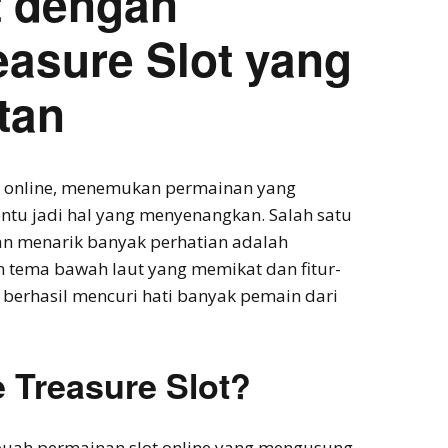
 dengan
easure Slot yang
tan
t online, menemukan permainan yang
ntu jadi hal yang menyenangkan. Salah satu
n menarik banyak perhatian adalah
n tema bawah laut yang memikat dan fitur-
 berhasil mencuri hati banyak pemain dari
 Treasure Slot?
uah permainan slot online yang mengusung