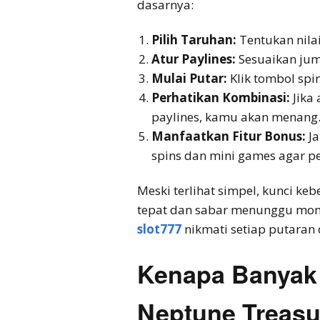
dasarnya:
Pilih Taruhan:
Tentukan nila
Atur Paylines:
Sesuaikan jum
Mulai Putar:
Klik tombol spi
Perhatikan Kombinasi:
Jika 
paylines, kamu akan menang
Manfaatkan Fitur Bonus:
Ja
spins dan mini games agar p
Meski terlihat simpel, kunci ke
tepat dan sabar menunggu mom
slot777
nikmati setiap putaran
Kenapa Banyak
Neptune Treasu