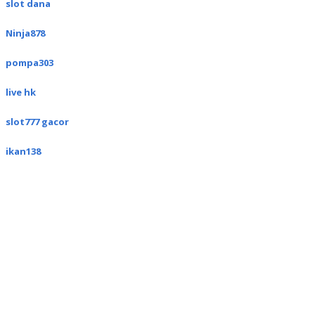
slot dana
Ninja878
pompa303
live hk
slot777 gacor
ikan138