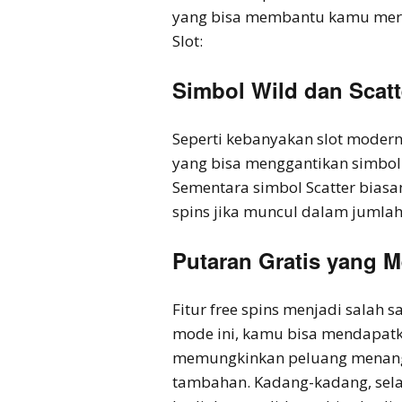
yang bisa membantu kamu mera
Slot:
Simbol Wild dan Scatt
Seperti kebanyakan slot modern,
yang bisa menggantikan simbo
Sementara simbol Scatter bias
spins jika muncul dalam jumlah 
Putaran Gratis yang 
Fitur free spins menjadi salah 
mode ini, kamu bisa mendapatk
memungkinkan peluang menang
tambahan. Kadang-kadang, selama