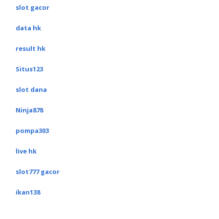
slot gacor
data hk
result hk
Situs123
slot dana
Ninja878
pompa303
live hk
slot777 gacor
ikan138