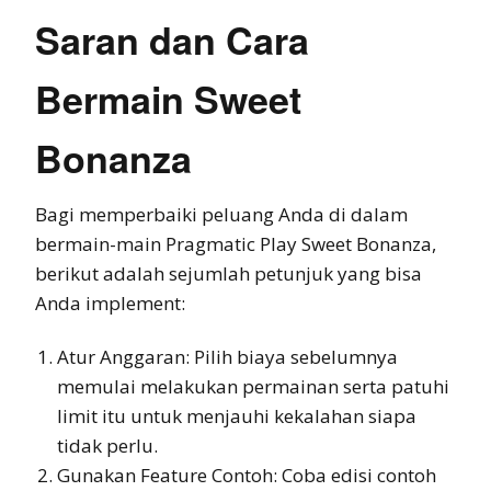
Saran dan Cara
Bermain Sweet
Bonanza
Bagi memperbaiki peluang Anda di dalam
bermain-main Pragmatic Play Sweet Bonanza,
berikut adalah sejumlah petunjuk yang bisa
Anda implement:
Atur Anggaran: Pilih biaya sebelumnya
memulai melakukan permainan serta patuhi
limit itu untuk menjauhi kekalahan siapa
tidak perlu.
Gunakan Feature Contoh: Coba edisi contoh