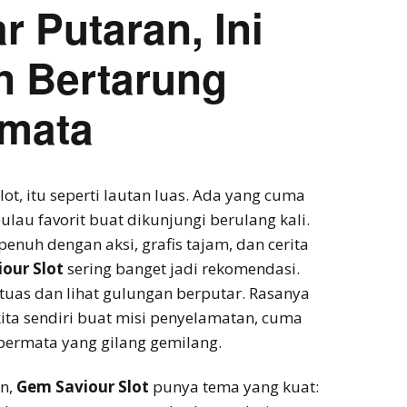
r Putaran, Ini
 Bertarung
rmata
ot, itu seperti lautan luas. Ada yang cuma
lau favorit buat dikunjungi berulang kali.
penuh dengan aksi, grafis tajam, dan cerita
our Slot
sering banget jadi rekomendasi.
 tuas dan lihat gulungan berputar. Rasanya
kita sendiri buat misi penyelamatan, cuma
permata yang gilang gemilang.
an,
Gem Saviour Slot
punya tema yang kuat: