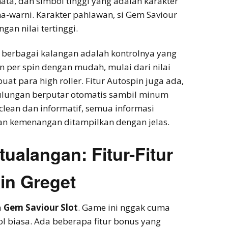
ta, dan simbol tinggi yang adalah karakter
-warni. Karakter pahlawan, si Gem Saviour
gan nilai tertinggi.
 berbagai kalangan adalah kontrolnya yang
an per spin dengan mudah, mulai dari nilai
uat para high roller. Fitur Autospin juga ada,
gulungan berputar otomatis sambil minum
 clean dan informatif, semua informasi
dan kemenangan ditampilkan dengan jelas.
tualangan: Fitur-Fitur
in Greget
a
Gem Saviour Slot
. Game ini nggak cuma
 biasa. Ada beberapa fitur bonus yang