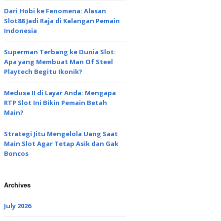
Dari Hobi ke Fenomena: Alasan
Slot88 Jadi Raja di Kalangan Pemain
Indonesia
Superman Terbang ke Dunia Slot:
Apa yang Membuat Man Of Steel
Playtech Begitu Ikonik?
Medusa II di Layar Anda: Mengapa
RTP Slot Ini Bikin Pemain Betah
Main?
Strategi Jitu Mengelola Uang Saat
Main Slot Agar Tetap Asik dan Gak
Boncos
Archives
July 2026