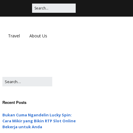
Travel
About Us
Recent Posts
Bukan Cuma Ngandelin Lucky Spin:
Cara Mikir yang Bikin RTP Slot Online
Bekerja untuk Anda