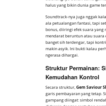
halus yang bikin dunia game te
Soundtrack-nya juga nggak kala
ala petualangan fantasi, tapi s
bonus, diiringi efek suara yang
mendarat beruntun atau suara de
banget sih terdengar, tapi kon
makin asyik. Ini bukti kalau per
ngerasa dihargai.
Struktur Permainan: S
Kemudahan Kontrol
Secara struktur,
Gem Saviour S
garis pembayaran yang tetap. S
gampang diingat: simbol rendah 