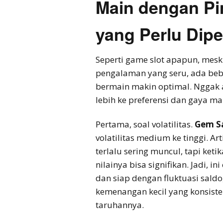
Main dengan Pi
yang Perlu Dipe
Seperti game slot apapun, mesk
pengalaman yang seru, ada beb
bermain makin optimal. Nggak 
lebih ke preferensi dan gaya mai
Pertama, soal volatilitas.
Gem Sa
volatilitas medium ke tinggi. 
terlalu sering muncul, tapi keti
nilainya bisa signifikan. Jadi, 
dan siap dengan fluktuasi saldo
kemenangan kecil yang konsiste
taruhannya.