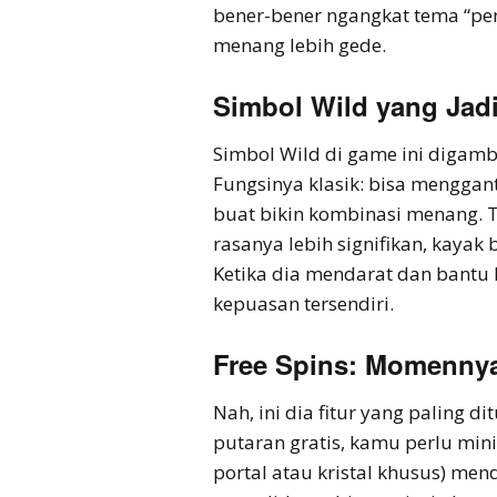
bener-bener ngangkat tema “pe
menang lebih gede.
Simbol Wild yang Jad
Simbol Wild di game ini digamb
Fungsinya klasik: bisa menggant
buat bikin kombinasi menang. T
rasanya lebih signifikan, kayak
Ketika dia mendarat dan bantu
kepuasan tersendiri.
Free Spins: Momenny
Nah, ini dia fitur yang paling 
putaran gratis, kamu perlu min
portal atau kristal khusus) men