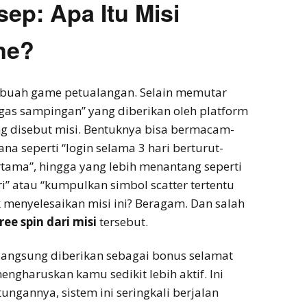
p: Apa Itu Misi
ne?
sebuah game petualangan. Selain memutar
gas sampingan” yang diberikan oleh platform
ang disebut misi. Bentuknya bisa bermacam-
a seperti “login selama 3 hari berturut-
rtama”, hingga yang lebih menantang seperti
” atau “kumpulkan simbol scatter tertentu
k menyelesaikan misi ini? Beragam. Dan salah
ree spin dari misi
tersebut.
langsung diberikan sebagai bonus selamat
engharuskan kamu sedikit lebih aktif. Ini
ungannya, sistem ini seringkali berjalan