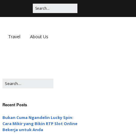
Travel
About Us
Recent Posts
Bukan Cuma Ngandelin Lucky Spin:
Cara Mikir yang Bikin RTP Slot Online
Bekerja untuk Anda