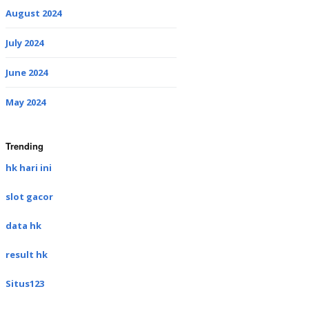
August 2024
July 2024
June 2024
May 2024
Trending
hk hari ini
slot gacor
data hk
result hk
Situs123