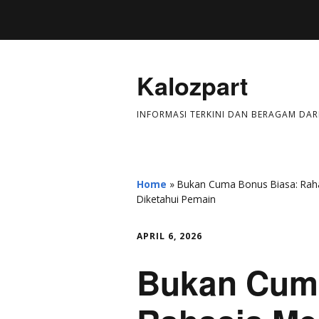
Kalozpart
INFORMASI TERKINI DAN BERAGAM DAR
Home
»
Bukan Cuma Bonus Biasa: Rahas
Diketahui Pemain
APRIL 6, 2026
Bukan Cuma