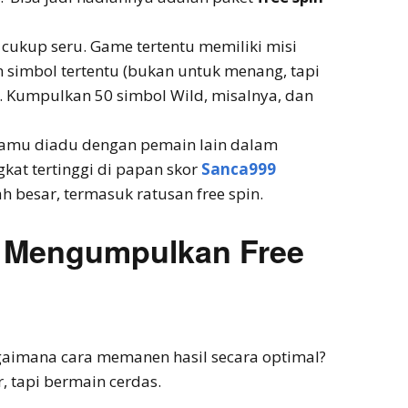
 cukup seru. Game tertentu memiliki misi
simbol tertentu (bukan untuk menang, tapi
. Kumpulkan 50 simbol Wild, misalnya, dan
amu diadu dengan pemain lain dalam
gkat tertinggi di papan skor
Sanca999
 besar, termasuk ratusan free spin.
s Mengumpulkan Free
agaimana cara memanen hasil secara optimal?
, tapi bermain cerdas.