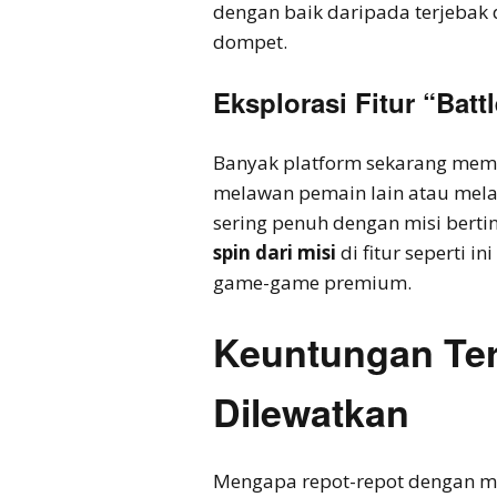
dengan baik daripada terjebak
dompet.
Eksplorasi Fitur “Batt
Banyak platform sekarang memil
melawan pemain lain atau mela
sering penuh dengan misi bertin
spin dari misi
di fitur seperti i
game-game premium.
Keuntungan Ter
Dilewatkan
Mengapa repot-repot dengan mi