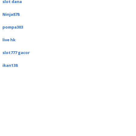
slot dana
Ninja878
pompa303
live hk
slot777 gacor
ikan138