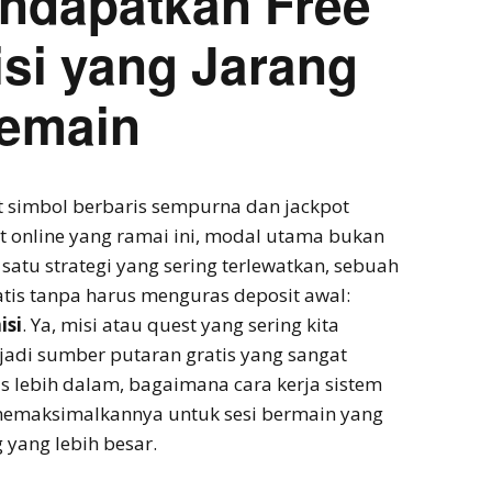
ndapatkan Free
isi yang Jarang
Pemain
t simbol berbaris sempurna dan jackpot
ot online yang ramai ini, modal utama bukan
atu strategi yang sering terlewatkan, sebuah
atis tanpa harus menguras deposit awal:
isi
. Ya, misi atau quest yang sering kita
 jadi sumber putaran gratis yang sangat
 lebih dalam, bagaimana cara kerja sistem
memaksimalkannya untuk sesi bermain yang
yang lebih besar.