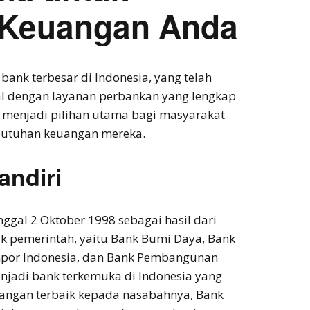
 Keuangan Anda
bank terbesar di Indonesia, yang telah
nal dengan layanan perbankan yang lengkap
ah menjadi pilihan utama bagi masyarakat
utuhan keuangan mereka.
andiri
ggal 2 Oktober 1998 sebagai hasil dari
 pemerintah, yaitu Bank Bumi Daya, Bank
mpor Indonesia, dan Bank Pembangunan
enjadi bank terkemuka di Indonesia yang
ngan terbaik kepada nasabahnya, Bank