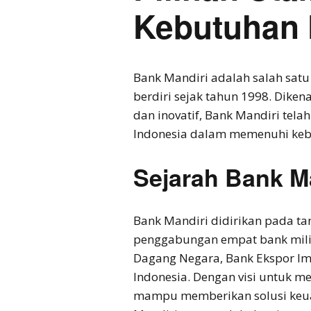
Kebutuhan
Bank Mandiri adalah salah satu 
berdiri sejak tahun 1998. Dike
dan inovatif, Bank Mandiri tel
Indonesia dalam memenuhi keb
Sejarah Bank M
Bank Mandiri didirikan pada tan
penggabungan empat bank milik
Dagang Negara, Bank Ekspor I
Indonesia. Dengan visi untuk m
mampu memberikan solusi keua