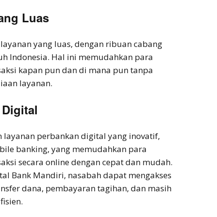
yang Luas
 layanan yang luas, dengan ribuan cabang
ruh Indonesia. Hal ini memudahkan para
aksi kapan pun dan di mana pun tanpa
diaan layanan.
Digital
layanan perbankan digital yang inovatif,
mobile banking, yang memudahkan para
aksi secara online dengan cepat dan mudah.
tal Bank Mandiri, nasabah dapat mengakses
ansfer dana, pembayaran tagihan, dan masih
fisien.