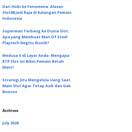
Dari Hobi ke Fenomena: Alasan
Slot88 Jadi Raja di Kalangan Pemain
Indonesia
Superman Terbang ke Dunia Slot:
Apa yang Membuat Man Of Steel
Playtech Begitu Ikonik?
Medusa II di Layar Anda: Mengapa
RTP Slot Ini Bikin Pemain Betah
Main?
Strategi Jitu Mengelola Uang Saat
Main Slot Agar Tetap Asik dan Gak
Boncos
Archives
July 2026