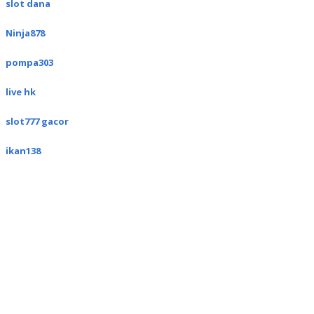
slot dana
Ninja878
pompa303
live hk
slot777 gacor
ikan138