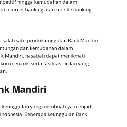
mpetitif hingga kemudahan dalam
lui internet banking atau mobile banking.
n salah satu produk unggulan Bank Mandiri
untungan dan kemudahan dalam
dit Mandiri, nasabah dapat menikmati
n menarik, serta fasilitas cicilan yang
an.
k Mandiri
ai keunggulan yang membuatnya menjadi
 Indonesia. Beberapa keunggulan Bank