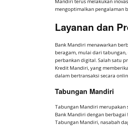
Mandiri terus melakukan inov
mengoptimalkan pengalaman be
Layanan dan P
Bank Mandiri menawarkan berb
beragam, mulai dari tabungan, d
perbankan digital. Salah satu 
Kredit Mandiri, yang memberi
dalam bertransaksi secara onlin
Tabungan Mandiri
Tabungan Mandiri merupakan s
Bank Mandiri dengan berbagai 
Tabungan Mandiri, nasabah da