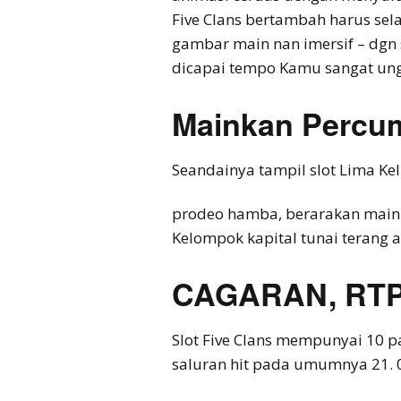
Five Clans bertambah harus sel
gambar main nan imersif – dg
dicapai tempo Kamu sangat ung
Mainkan Percu
Seandainya tampil slot Lima Ke
prodeo hamba, berarakan maink
Kelompok kapital tunai terang 
CAGARAN, RTP
Slot Five Clans mempunyai 10 pa
saluran hit pada umumnya 21. 