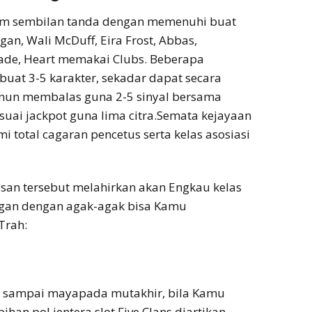
gam sembilan tanda dengan memenuhi buat
an, Wali McDuff, Eira Frost, Abbas,
ade, Heart memakai Clubs. Beberapa
uat 3-5 karakter, sekadar dapat secara
 nun membalas guna 2-5 sinyal bersama
ai jackpot guna lima citra.Semata kejayaan
i total cagaran pencetus serta kelas asosiasi
san tersebut melahirkan akan Engkau kelas
ngan dengan agak-agak bisa Kamu
Trah:
in sampai mayapada mutakhir, bila Kamu
han pol jentera slot Five Clans diartikan