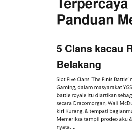
Terpercaya 
Panduan M
5 Clans kacau 
Belakang
Slot Five Clans ‘The Finis Battl
Gaming, dalam masyarakat YGS 
battle royale itu diartikan seba
secara Dracomorgan, Wali McDuf
kiri Kurang, & tempati bagianm
Memeriksa tampil prodeo aku
nyata….