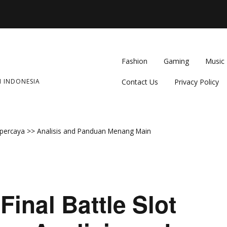
Fashion
Gaming
Music
I INDONESIA
Contact Us
Privacy Policy
Terpercaya >> Analisis and Panduan Menang Main
Final Battle Slot