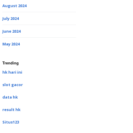
August 2024
July 2024
June 2024
May 2024
Trending
hk hari ini
slot gacor
data hk
result hk
Situs123