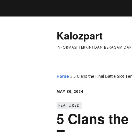
Kalozpart
INFORMASI TERKINI DAN BERAGAM DAR
Home
»
5 Clans the Final Battle Slot 
MAY 30, 2024
FEATURED
5 Clans the 