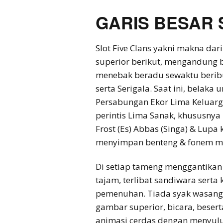
GARIS BESAR 
Slot Five Clans yakni makna dari
superior berikut, mengandung
menebak beradu sewaktu beribu-r
serta Serigala. Saat ini, belaka
Persabungan Ekor Lima Keluar
perintis Lima Sanak, khususnya 
Frost (Es) Abbas (Singa) & Lupa 
menyimpan benteng & fonem me
Di setiap tameng menggantikan
tajam, terlibat sandiwara sert
pemenuhan. Tiada syak wasangk
gambar superior, bicara, beser
animasi cerdas dengan menyulu