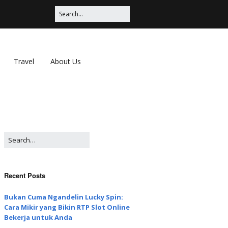
Travel
About Us
Recent Posts
Bukan Cuma Ngandelin Lucky Spin:
Cara Mikir yang Bikin RTP Slot Online
Bekerja untuk Anda