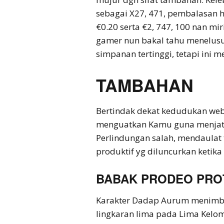
sebagai X27, 471, pembalasan h
€0.20 serta €2, 747, 100 nan mi
gamer nun bakal tahu menelusu
simpanan tertinggi, tetapi ini 
TAMBAHAN
Bertindak dekat kedudukan web
menguatkan Kamu guna menjat
Perlindungan salah, mendaulat 
produktif yg diluncurkan ketika 
BABAK PRODEO PRO
Karakter Dadap Aurum menimbu
lingkaran lima pada Lima Kelo