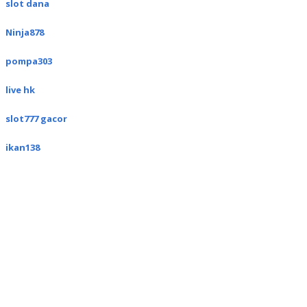
slot dana
Ninja878
pompa303
live hk
slot777 gacor
ikan138