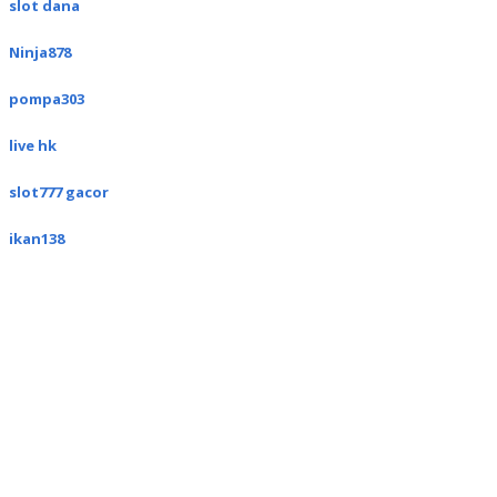
slot dana
Ninja878
pompa303
live hk
slot777 gacor
ikan138