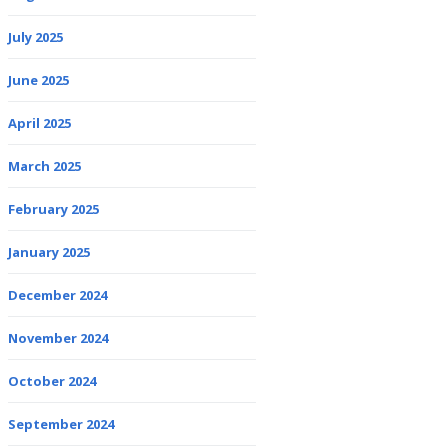
July 2025
June 2025
April 2025
March 2025
February 2025
January 2025
December 2024
November 2024
October 2024
September 2024