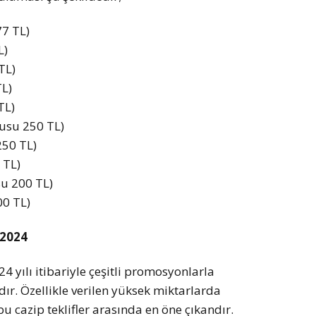
7 TL)
L)
TL)
L)
TL)
usu 250 TL)
50 TL)
 TL)
u 200 TL)
0 TL)
 2024
 yılı itibariyle çeşitli promosyonlarla
dır. Özellikle verilen yüksek miktarlarda
 cazip teklifler arasında en öne çıkandır.