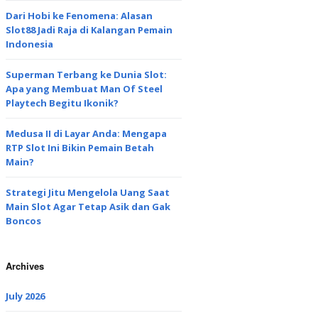
Dari Hobi ke Fenomena: Alasan
Slot88 Jadi Raja di Kalangan Pemain
Indonesia
Superman Terbang ke Dunia Slot:
Apa yang Membuat Man Of Steel
Playtech Begitu Ikonik?
Medusa II di Layar Anda: Mengapa
RTP Slot Ini Bikin Pemain Betah
Main?
Strategi Jitu Mengelola Uang Saat
Main Slot Agar Tetap Asik dan Gak
Boncos
Archives
July 2026