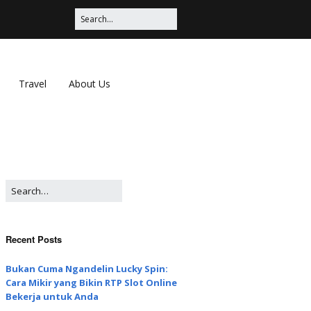
Travel
About Us
Recent Posts
Bukan Cuma Ngandelin Lucky Spin:
Cara Mikir yang Bikin RTP Slot Online
Bekerja untuk Anda