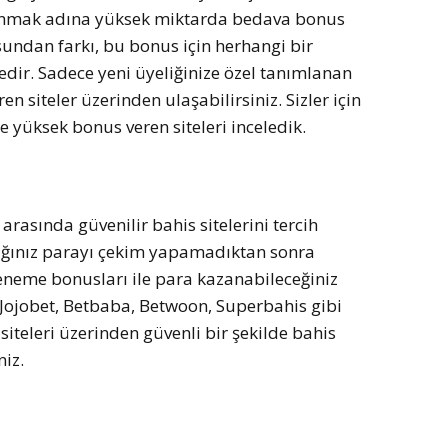
kazanmak adına yüksek miktarda bedava bonus
ndan farkı, bu bonus için herhangi bir
ir. Sadece yeni üyeliğinize özel tanımlanan
siteler üzerinden ulaşabilirsiniz. Sizler için
de yüksek bonus veren siteleri inceledik.
rasında güvenilir bahis sitelerini tercih
ğınız parayı çekim yapamadıktan sonra
neme bonusları ile para kazanabileceğiniz
a Jojobet, Betbaba, Betwoon, Superbahis gibi
siteleri üzerinden güvenli bir şekilde bahis
niz.