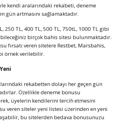
riyle kendi aralarındaki rekabeti, deneme
en gün artmasını sağlamaktadır.
TL, 250 TL, 400 TL, 500 TL, 750tL, 1000 TL gibi
leceğiniz birçok bahis sitesi bulunmaktadır.
u fırsatı veren sitelere Restbet, Marsbahis,
örnek verilebilir.
Yeni
ralarındaki rekabetten dolayı her geçen gün
dırlar. Özellikle deneme bonusu
rek, üyelerin kendilerini tercih etmesini
veren siteler yeni listesi üzerinden en yeni
şabilir, bu sitelerden bedava bonusunuzu